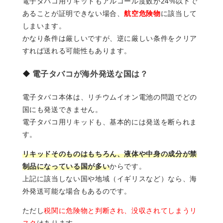
電子タバコ用リキッドもアルコール度数が24%以下で
あることが証明できない場合、
航空危険物
に該当して
しまいます。
かなり条件は厳しいですが、逆に厳しい条件をクリア
すれば送れる可能性もあります。
電子タバコが海外発送な国は？
電子タバコ本体は、リチウムイオン電池の問題でどの
国にも発送できません。
電子タバコ用リキッドも、基本的には発送を断られま
す。
リキッドそのものはもちろん、液体や中身の成分が禁
制品になっている国が多い
からです。
上記に該当しない国や地域（イギリスなど）なら、海
外発送可能な場合もあるのです。
ただし
税関に危険物と判断され、没収されてしまうリ
スク
はあります。