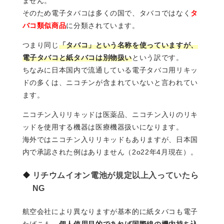
ません。
そのため電子タバコは多くの国で、タバコではなく
タ
バコ類似商品
に分類されています。
つまり同じ
「タバコ」という名称を使っていますが、
電子タバコと紙タバコは別物扱い
という訳です。
ちなみに日本国内で流通している電子タバコ用リキッ
ドの多くは、ニコチンが含まれていないと言われてい
ます。
ニコチン入りリキッドは医薬品、ニコチン入りのリキ
ッドを使用する機器は医療機器扱いになります。
海外ではニコチン入りリキッドもありますが、日本国
内で承認された例はありません（2o22年4月現在）。
リチウムイオン電池が規定以上入っていたら
NG
航空会社により異なりますが基本的に紙タバコも電子
たばこも、
個人使用目的であれば国際線の機内持ち込