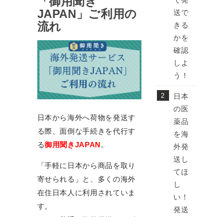
「御用聞き
JAPAN」ご利用の
送で
流れ
きる
かを
確認
しよ
う！
日本
の医
日本から海外へ荷物を発送す
薬品
る際、面倒な手続きを代行す
を海
る
御用聞きJAPAN
。
外発
送し
「手軽に日本から商品を取り
てほ
寄せられる」と、多くの海外
し
在住日本人に利用されていま
い！
す。
発送