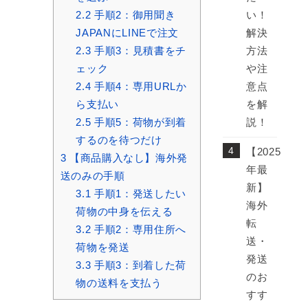
2.2
手順2：御用聞き
い！
JAPANにLINEで注文
解決
2.3
手順3：見積書をチ
方法
ェック
や注
2.4
手順4：専用URLか
意点
ら支払い
を解
2.5
手順5：荷物が到着
説！
するのを待つだけ
【2025
3
【商品購入なし】海外発
年最
送のみの手順
新】
3.1
手順1：発送したい
海外
荷物の中身を伝える
転
3.2
手順2：専用住所へ
送・
荷物を発送
発送
3.3
手順3：到着した荷
のお
物の送料を支払う
すす