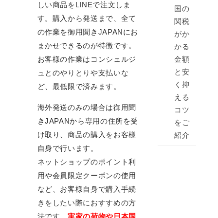
しい商品をLINEで注文しま
国の
す。購入から発送まで、全て
関税
の作業を御用聞きJAPANにお
がか
まかせできるのが特徴です。
かる
お客様の作業はコンシェルジ
金額
と安
ュとのやりとりや支払いな
く抑
ど、最低限で済みます。
える
海外発送のみの場合は御用聞
コツ
きJAPANから専用の住所を受
をご
け取り、商品の購入をお客様
紹介
自身で行います。
ネットショップのポイント利
用や会員限定クーポンの使用
など、お客様自身で購入手続
きをしたい際におすすめの方
法です。
実家の荷物や日本国