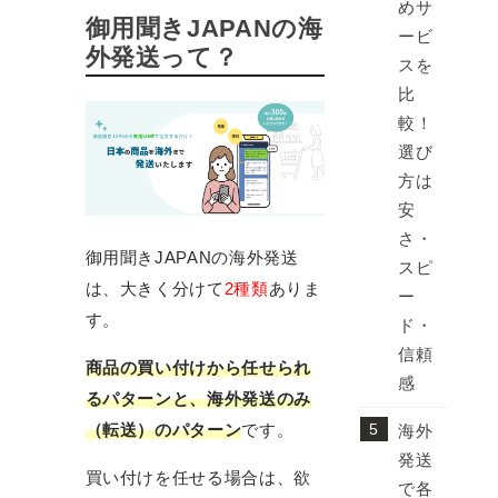
めサ
御用聞きJAPANの海
ービ
外発送って？
スを
比
較！
選び
方は
安
さ・
御用聞きJAPANの海外発送
スピ
は、大きく分けて
2種類
ありま
ー
す。
ド・
信頼
商品の買い付けから任せられ
感
るパターンと、海外発送のみ
（転送）のパターン
です。
海外
発送
買い付けを任せる場合は、欲
で各