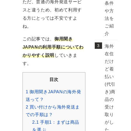
ただ、普通の海外発送サービ
条件
スと違うため、初めて利用す
や方
る方にとっては不安ですよ
法を
ご紹
ね。
介
この記事では、
御用聞き
海外
JAPANの利用手順についてわ
在住
かりやすく説明
していきま
だけ
す。
ど着
払い
目次
(代引
1
御用聞きJAPANの海外発
き)商
送って？
品の
2
買い付けから海外発送ま
受け
での手順は？
取り
2.1
手順1：まずは商品
がし
を選ぶ
た