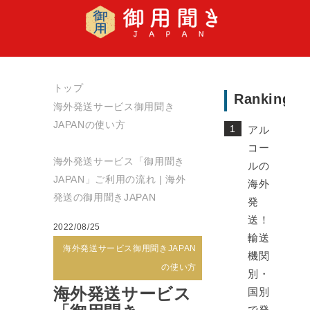
トップ
Ranking
海外発送サービス御用聞き
JAPANの使い方
アル
コー
海外発送サービス「御用聞き
ルの
JAPAN」ご利用の流れ | 海外
海外
発送の御用聞きJAPAN
発
送！
2022/08/25
輸送
海外発送サービス御用聞きJAPAN
機関
の使い方
別・
海外発送サービス
国別
で発